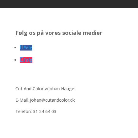
Følg os på vores sociale medier
Følg
Følg
Cut And Color v/Johan Hauge:
E-Mail: J
ohan@cutandcolor.dk
Telefon:
31 24 64 03