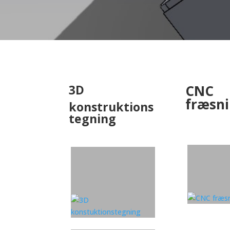
3D
CNC
fræsn
konstruktions
tegning