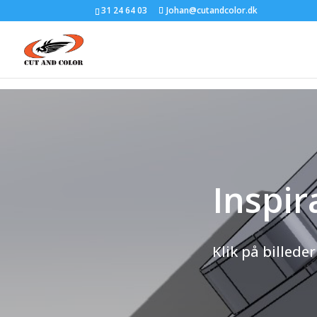
31 24 64 03
Johan@cutandcolor.dk
Inspir
Klik på billed