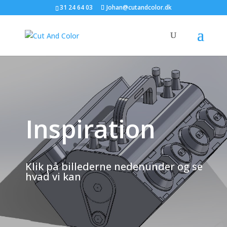
31 24 64 03
Johan@cutandcolor.dk
Inspiration
Klik på billederne nedenunder og se
hvad vi kan